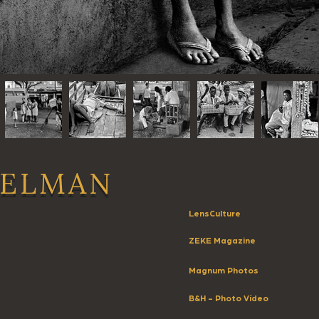
ELMAN
LensCulture
ZEKE Magazine
Magnum Photos
B&H - Photo Vídeo