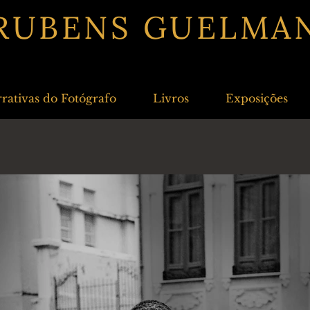
RUBENS GUELMA
rativas do Fotógrafo
Livros
Exposições